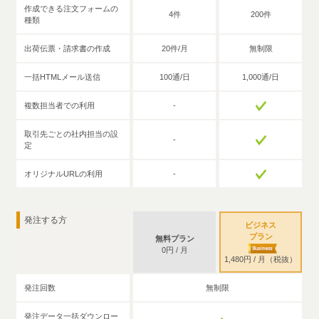
作成できる注文フォームの
4件
200件
種類
出荷伝票・請求書の作成
20件/月
無制限
一括HTMLメール送信
100通/日
1,000通/日
複数担当者での利用
-
取引先ごとの社内担当の設
-
定
オリジナルURLの利用
-
発注する方
ビジネス
プラン
無料プラン
0
円 / 月
1,480
円 / 月
（税抜）
発注回数
無制限
発注データ一括ダウンロー