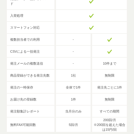
ド
入荷処理
スマートフォン対応
複数担当者での利用
-
CSVによる一括発注
-
発注メールの複数送信
-
10件まで
商品登録ができる発注先数
1社
無制限
発注の一時保存
全体で1件
発注先ごとに1件
お届け先の登録数
1件
無制限
発注額集計レポート
当月分のみ
すべての期間
200回/月
無料FAX可能回数
5回/月
※200回を超えた場合
は15円/回