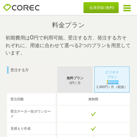
会員登録 (無料)
料金プラン
0
初期費用は
円で利用可能。受注する方、発注する方そ
れぞれに、
用途に合わせて選べる2つのプランを用意して
います。
受注する方
ビジネス
プラン
無料プラン
0
円 / 月
2,980
円 / 月（税抜）
受注回数
無制限
受注データ一括ダウンロー
ド
見積もり作成