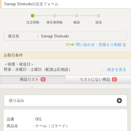
Sanagi Shokudoの注文フォーム
注文情報
発注者情報
確認
送信
発注先
： Sanagi Shokudo
問い合わせ・見積もり依頼
お取引条件
＜収穫・発送日＞
野菜：水曜日・土曜日（配達は応相談）
...
続きを見る
卵：毎日（配達は応相談）
商品リスト
0
リストにない商品
0
鶏肉：毎日
＜注文締め切り日時＞原則、 発送日2日前の24:00まで
絞り込み
＜配送方法＞
日本郵便または直接配達（応相談）
※天候や虫の発生等により発注分の収穫ができない場合があります
品番
001
※リストは予告なく変更することがあります
商品名
ケール（コラード）