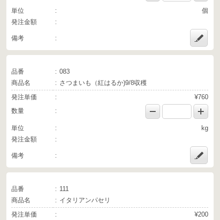
単位
個
発注金額
備考
品番
083
商品名
さつまいも（紅はるか)9/8収穫
発注単価
¥760
数量
単位
kg
発注金額
備考
品番
111
商品名
イタリアンパセリ
発注単価
¥200