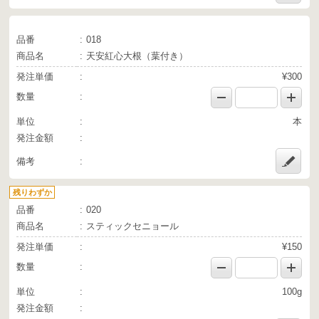
品番
018
商品名
天安紅心大根（葉付き）
発注単価
¥300
数量
単位
本
発注金額
備考
残りわずか
品番
020
商品名
スティックセニョール
発注単価
¥150
数量
単位
100g
発注金額