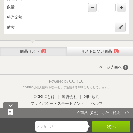
数量
発注金額
備考
商品リスト
0
リストにない商品
0
ページ先頭へ
COREC
Powered by
CORECは個人情報を暗号化して送信するSSLに対応しています。
CORECとは
|
運営会社
|
利用規約
プライバシー・ステートメント
|
ヘルプ
0
商品（
0
点）|
小計（税抜）：¥-
次へ
メッセージ