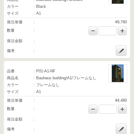
カラー
Black
サイズ
A1
発注単価
¥9,780
数量
発注金額
備考
品番
P01-A1-NF
商品名
Bauhaus building/A1/フレームなし
カラー
フレームなし
サイズ
A1
発注単価
¥4,480
数量
発注金額
備考