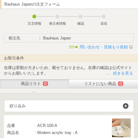
Bauhaus Japanの注文フォーム
注文情報
発注者情報
確認
送信
発注先
： Bauhaus Japan
問い合わせ・見積もり依頼
お取引条件
在庫は変動が大きいため、載せておりません。在庫の確認は公式サイト
からお願いいたします。
...
続きを見る
商品リスト
0
リストにない商品
0
納期(決済確定後)：
在庫ありの商品 - 2-3営業日
アートポスター - 5-7営業日
欠品商品 - 30-50日
絞り込み
10〜19アイテム - 送料別途要
20〜アイテム ~ 送料無料
品番
ACR-100-A
商品名
Modern acrylic tray - A