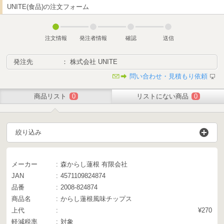
UNITE(食品)の注文フォーム
注文情報
発注者情報
確認
送信
発注先
： 株式会社 UNITE
問い合わせ・見積もり依頼
商品リスト
0
リストにない商品
0
絞り込み
メーカー
森からし蓮根 有限会社
JAN
4571109824874
品番
2008-824874
商品名
からし蓮根風味チップス
上代
¥270
軽減税率
対象