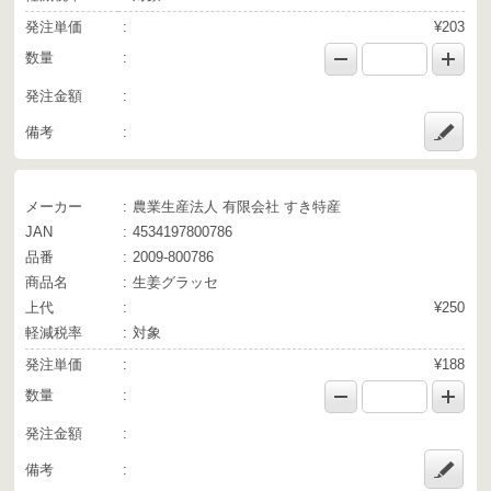
発注単価
¥203
数量
発注金額
備考
メーカー
農業生産法人 有限会社 すき特産
JAN
4534197800786
品番
2009-800786
商品名
生姜グラッセ
上代
¥250
軽減税率
対象
発注単価
¥188
数量
発注金額
備考