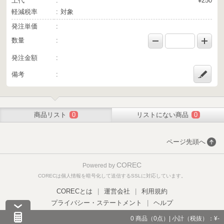
上代
¥250
軽減税率
対象
発注単価
数量
発注金額
備考
商品リスト
0
リストにない商品
0
ページ先頭へ
COREC
Powered by
CORECは個人情報を暗号化して送信するSSLに対応しています。
CORECとは
|
運営会社
|
利用規約
プライバシー・ステートメント
|
ヘルプ
0
商品（
0
点）|
小計（税抜）：¥-