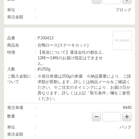
単位
ブロック
発注金額
品番
PJ00413
商品名
合鴨ロース(ステーキカット)
特徴
【発送について】運送会社の都合上、
12時〜14時のお届け指定はできませ
ん。
入数
約250g
ご購入金額に
※発注単価は250gの単価 ※納品重量により、ご請
ついて
求額が変動します。詳しくは納品メールをご確認く
ださい。※ご注文のタイミングにより、お届け日が
異なります。詳しくは上記「取引条件」欄をご参照
ください。
発注単価
¥440
数量
単位
パック
発注金額