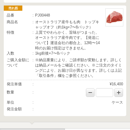
売れ筋
品番
PJ00448
商品名
オーストラリア産牛もも肉 トップキ
ャップオフ（約1kg×7〜8パック）
特徴
上質でやわらかく、旨味がつまった、
オーストラリア産牛肉です。【発送に
ついて】運送会社の都合上、12時〜14
時のお届け指定はできません。
入数
1kg前後×7〜8パック
ご購入金額に
※納品重量により、ご請求額が変動します。詳しく
ついて
は納品メールをご確認ください。※ご注文のタイミ
ングにより、お届け日が異なります。詳しくは上記
「取引条件」欄をご参照ください。
発注単価
¥16,400
数量
単位
ケース
発注金額