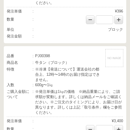
ください。
発注単価
¥396
数量
単位
ブロック
発注金額
品番
PJ00398
商品名
牛タン（ブロック）
特徴
※冷凍【発送について】運送会社の都
合上、12時〜14時のお届け指定はでき
ません。
入数
600g〜1㎏
ご購入金額に
※発注単価は1㎏の価格 ※納品重量により、ご請
ついて
求額が変動します。詳しくは納品メールをご確認く
ださい。※ご注文のタイミングにより、お届け日が
異なります。詳しくは上記「取引条件」欄をご参照
ください。
発注単価
¥3,400
数量