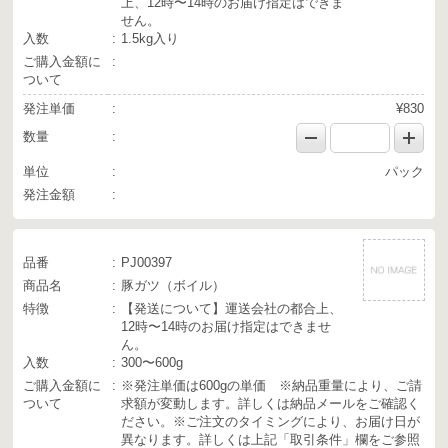
上、12時〜14時のお届け指定はできま
せん。
入数
1.5kg入り
ご購入金額に
ついて
発注単価
¥830
数量
単位
パック
発注金額
品番
PJ00397
商品名
豚ガツ（ボイル）
特徴
【発送について】運送会社の都合上、
12時〜14時のお届け指定はできませ
ん。
入数
300〜600g
ご購入金額に
※発注単価は600gの単価 ※納品重量により、ご請
ついて
求額が変動します。詳しくは納品メールをご確認く
ださい。※ご注文のタイミングにより、お届け日が
異なります。詳しくは上記「取引条件」欄をご参照