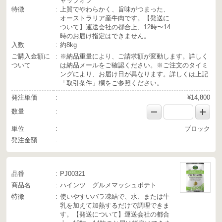
ャップオフ
・木・金曜 11:00以降のご注文・・・2日後出荷
特徴
上質でやわらかく、旨味がつまった、
・水・土・日曜のご注文・・・2日後出荷
オーストラリア産牛肉です。【発送に
※お届け時間・発送場所変更はできません。
ついて】運送会社の都合上、12時〜14
※交通事情によるトラブルの際はご容赦ください。
時のお届け指定はできません。
入数
約8kg
＜商品発送元＞
株式会社フードタクティクス
ご購入金額に
※納品重量により、ご請求額が変動します。詳しく
ついて
は納品メールをご確認ください。※ご注文のタイミ
ングにより、お届け日が異なります。詳しくは上記
「取引条件」欄をご参照ください。
発注単価
¥14,800
数量
単位
ブロック
発注金額
品番
PJ00321
商品名
ハインツ グルメマッシュポテト
特徴
使いやすいバラ凍結で、水、または牛
乳を加えて加熱するだけで調理できま
す。【発送について】運送会社の都合