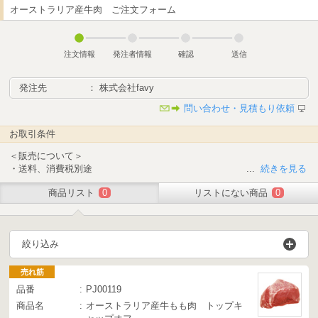
オーストラリア産牛肉 ご注文フォーム
注文情報
発注者情報
確認
送信
発注先
： 株式会社favy
問い合わせ・見積もり依頼
お取引条件
＜販売について＞
・送料、消費税別途
...
続きを見る
・お支払い：ご請求書払い
商品リスト
0
リストにない商品
0
※納品毎に重量が変わるため、ご請求額は納品メールにてご確認くださ
い。
＜対象地域について＞
絞り込み
全国
＜発送について＞
売れ筋
・月・木・金曜 11:00までのご注文・・・翌日出荷
品番
PJ00119
・月曜 11:00以降のご注文・・・木曜出荷
商品名
オーストラリア産牛もも肉 トップキ
・火曜中のご注文・・・木曜出荷