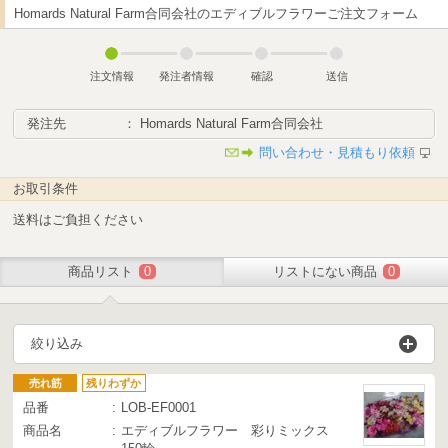
Homards Natural Farm合同会社のエディブルフラワーご注文フォーム
注文情報
発注者情報
確認
送信
発注先
： Homards Natural Farm合同会社
問い合わせ・見積もり依頼
お取引条件
送料はご負担ください
商品リスト
0
リストにない商品
0
絞り込み
売れ筋
残りわずか
品番
LOB-EF0001
商品名
エディブルフラワー 彩りミックス